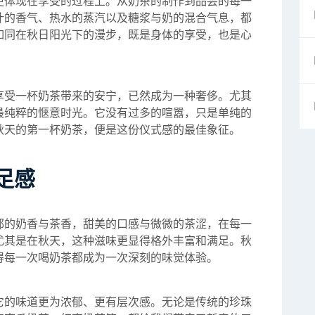
更体现在享受的过程上。从奶茶的制作到品尝的每一
叶的香气、热水的蒸汽以及糖浆与奶的混合气息，都
如同在秋日阳光下的漫步，既是身体的享受，也是心
享受一杯奶茶带来的安宁，已然成为一种奢侈。尤其
最纯粹的惬意时光。它没有过多的喧嚣，只是单纯的
秋天的第一杯奶茶，便是这份仪式感的最佳象征。
足感
郁的奶香与茶香，甜美的口感与微微的茶涩，在每一
尤其是在秋天，这种滋味更显得格外丰富和满足。秋
得每一次喝奶茶都成为一次深刻的味觉体验。
它的味道更为浓郁、更有层次感。无论是传统的珍珠