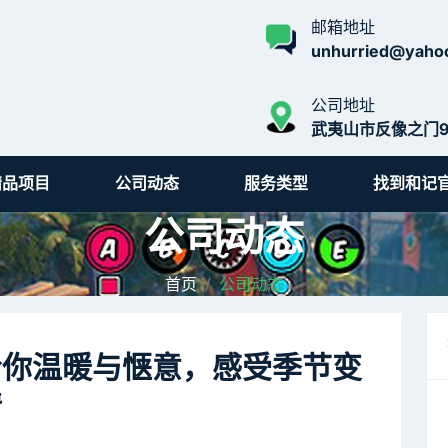
邮箱地址
unhurried@yaho
公司地址
武夷山市反像之门9
精品项目
公司动态
服务类型
找到和记
公司动态
首页
公司动态
给你温暖与惬意，感受季节变
情