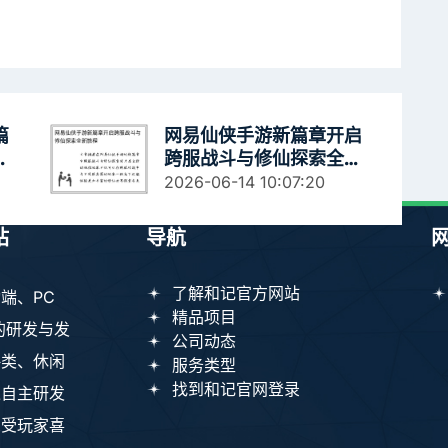
篇
网易仙侠手游新篇章开启
刻
跨服战斗与修仙探索全新
旅程
2026-06-14 10:07:20
站
导航
了解和记官方网站
端、PC
精品项目
的研发与发
公司动态
略类、休闲
服务类型
找到和记官网登录
过自主研发
深受玩家喜