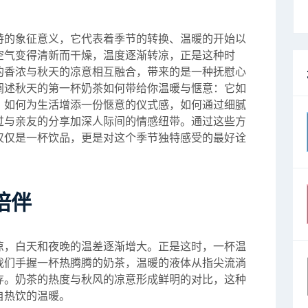
特的象征意义，它代表着季节的转换、温暖的开始以
空气变得清新而干燥，温度逐渐转凉，正是这种时
的香浓与秋天的凉意相互融合，带来的是一种抚慰心
阐述秋天的第一杯奶茶如何带给你温暖与惬意：它如
，如何为生活增添一份惬意的仪式感，如何通过细腻
过与亲友的分享加深人际间的情感纽带。通过这些方
仅仅是一杯饮品，更是对这个季节独特感受的最好诠
陪伴
凉，白天和夜晚的温差逐渐增大。正是这时，一杯温
我们手握一杯热腾腾的奶茶，温暖的液体从指尖流淌
存。奶茶的热度与秋风的凉意形成鲜明的对比，这种
自热饮的温暖。