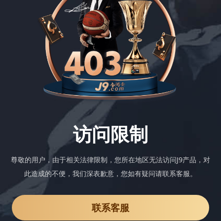
访问限制
尊敬的用户，由于相关法律限制，您所在地区无法访问J9产品，对
此造成的不便，我们深表歉意，您如有疑问请联系客服。
联系客服