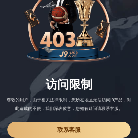
访问限制
尊敬的用户，由于相关法律限制，您所在地区无法访问J9产品，对
此造成的不便，我们深表歉意，您如有疑问请联系客服。
联系客服