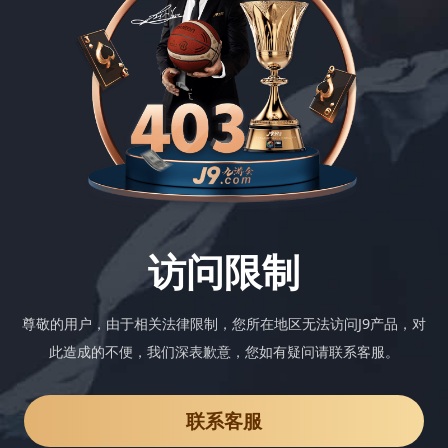
访问限制
尊敬的用户，由于相关法律限制，您所在地区无法访问J9产品，对
此造成的不便，我们深表歉意，您如有疑问请联系客服。
联系客服