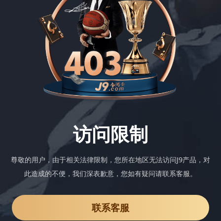
访问限制
尊敬的用户，由于相关法律限制，您所在地区无法访问J9产品，对
此造成的不便，我们深表歉意，您如有疑问请联系客服。
联系客服