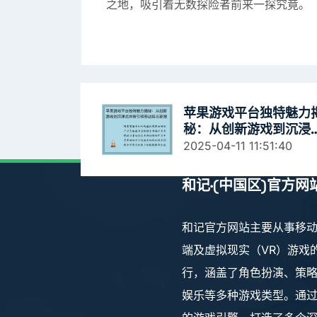
之地，吸引着无数探险者前来一探究竟。
苹果游戏平台独特魅力
秘：从创新游戏到沉浸
体验引领移动娱乐新潮
2025-04-11 11:51:40
和记·(中国区)官方网
和记官方网站主要从事移动
端及虚拟现实（VR）游戏
行，涵盖了角色扮演、策
娱乐等多种游戏类型。通