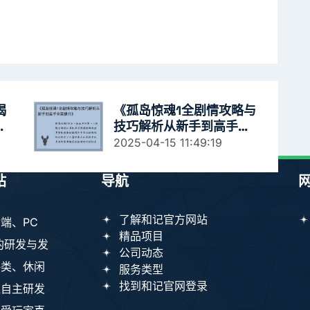
揭
《孤岛惊魂1全剧情攻略与
式
技巧解析从新手到高手全
流
面提升》
2025-04-15 11:49:19
站
导航
了解和记官方网站
端、PC
精品项目
的研发与发
公司动态
略类、休闲
服务类型
找到和记官网登录
过自主研发